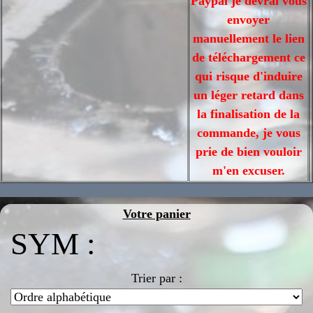
Paypal je devrai vous
envoyer
manuellement le lien
de téléchargement ce
qui risque d'induire
un léger retard dans
la finalisation de la
commande, je vous
prie de bien vouloir
m'en excuser.
Votre panier
SYM :
Trier par :