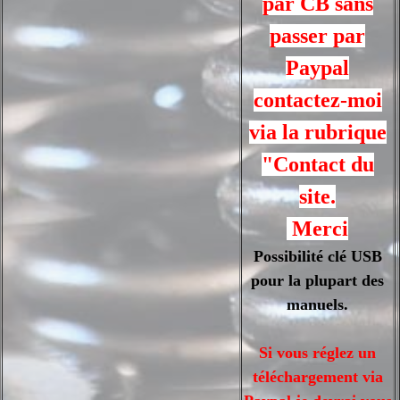
par CB sans
passer par
Paypal
contactez-moi
via la rubrique
"Contact du
site.
Merci
Possibilité clé USB
pour la plupart des
manuels.
Si vous réglez un
téléchargement via