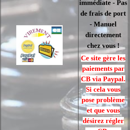
immédiate - Pas
de frais de port
- Manuel
directement
chez vous !
Ce site gère les
paiements par
CB via Paypal.
Si cela vous
pose problème
et que vous
désirez régler