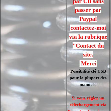
par CB sans
passer par
Paypal
contactez-moi
via la rubrique
"Contact du
site.
Merci
Possibilité clé USB
pour la plupart des
manuels.
Si vous réglez un
téléchargement via