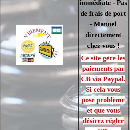
immédiate - Pas
de frais de port
- Manuel
directement
chez vous !
Ce site gère les
paiements par
CB via Paypal.
Si cela vous
pose problème
et que vous
désirez régler