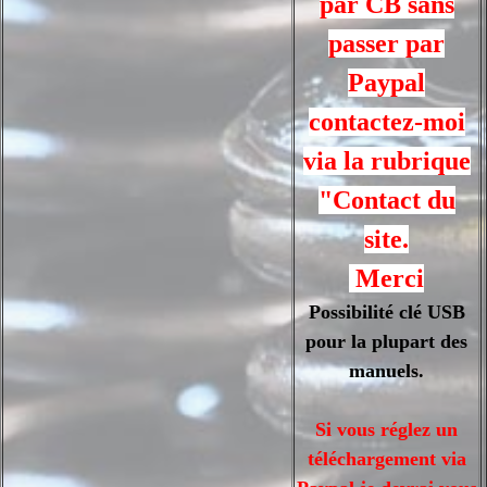
par CB sans
passer par
Paypal
contactez-moi
via la rubrique
"Contact du
site.
Merci
Possibilité clé USB
pour la plupart des
manuels.
Si vous réglez un
téléchargement via