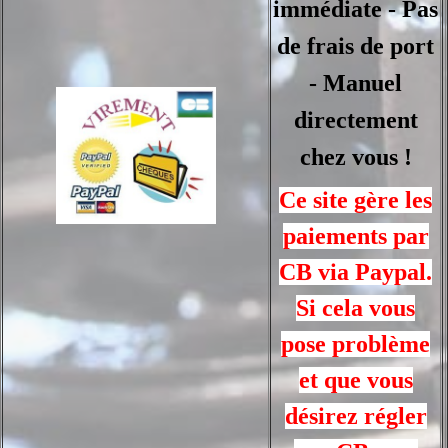
immédiate - Pas
de frais de port
- Manuel
directement
chez vous !
Ce site gère les
paiements par
CB via Paypal.
Si cela vous
pose problème
et que vous
désirez régler