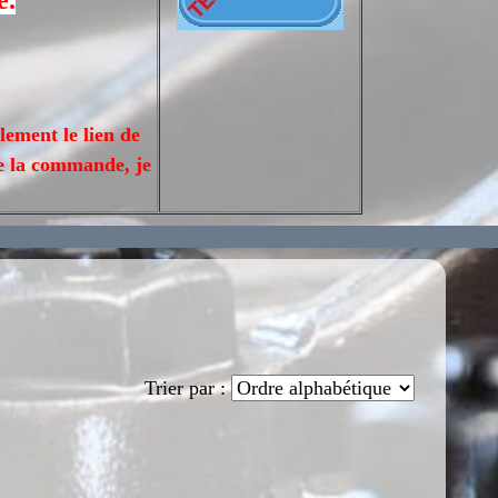
e.
lement le lien de
de la commande, je
Trier par :