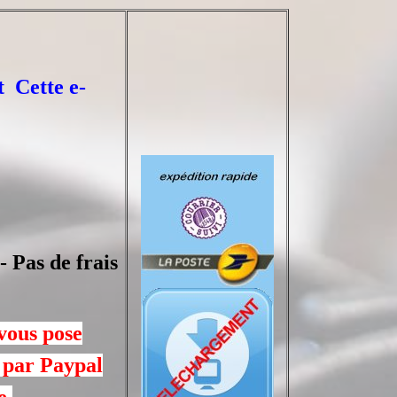
t Cette e-
 Pas de frais
 vous pose
 par Paypal