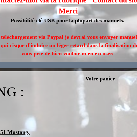
ntactez-moi via la rubrique "Contact du sit
Merci
Possibilité clé USB pour la plupart des manuels.
n téléchargement via Paypal je devrai vous envoyer manuel
qui risque d'induire un léger retard dans la finalisation 
vous prie de bien vouloir m'en excuser.
Votre panier
G :
51 Mustang.