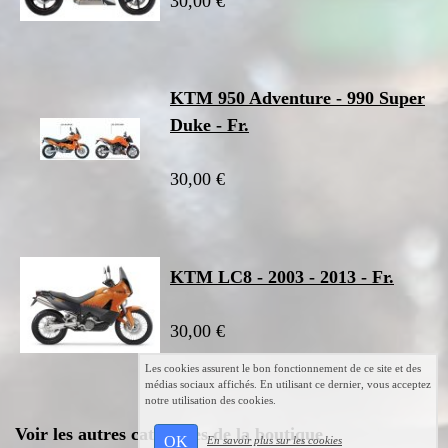
30,00 €
KTM 950 Adventure - 990 Super
Duke - Fr.
30,00 €
KTM LC8 - 2003 - 2013 - Fr.
30,00 €
Les cookies assurent le bon fonctionnement de ce site et des
médias sociaux affichés. En utilisant ce dernier, vous acceptez
notre utilisation des cookies.
Voir les autres catégories de la boutique
OK
En savoir plus sur les cookies