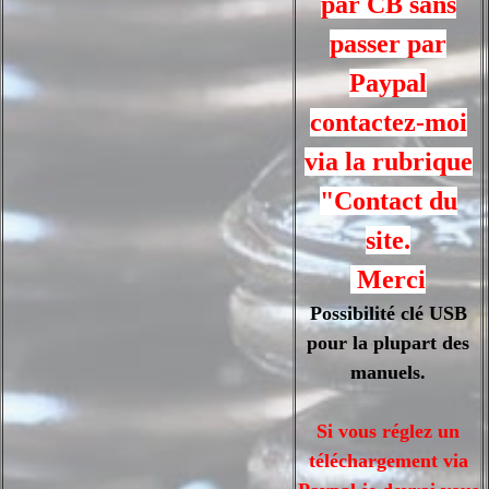
par CB sans
passer par
Paypal
contactez-moi
via la rubrique
"Contact du
site.
Merci
Possibilité clé USB
pour la plupart des
manuels.
Si vous réglez un
téléchargement via