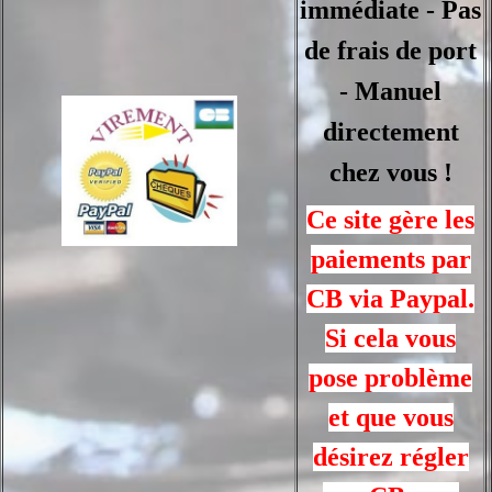
immédiate - Pas
de frais de port
- Manuel
directement
chez vous !
Ce site gère les
paiements par
CB via Paypal.
Si cela vous
pose problème
et que vous
désirez régler