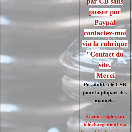
par CB sans
passer par
Paypal
contactez-moi
via la rubrique
"Contact du
site.
Merci
Possibilité clé USB
pour la plupart des
manuels.
Si vous réglez un
téléchargement via