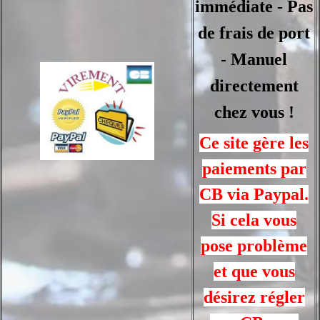
immédiate - Pas
de frais de port
- Manuel
directement
chez vous !
Ce site gère les
paiements par
CB via Paypal.
Si cela vous
pose problème
et que vous
désirez régler