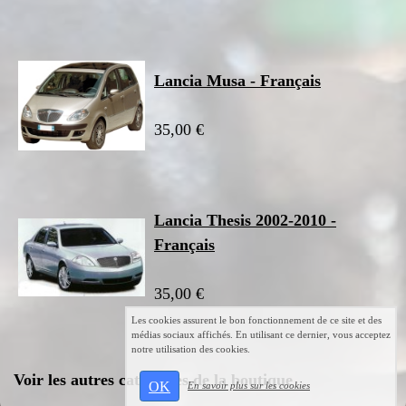
Lancia Musa - Français
35,00 €
Lancia Thesis 2002-2010 -
Français
35,00 €
Les cookies assurent le bon fonctionnement de ce site et des
médias sociaux affichés. En utilisant ce dernier, vous acceptez
notre utilisation des cookies.
Voir les autres catégories de la boutique
OK
En savoir plus sur les cookies