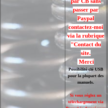
par CB sans
passer par
Paypal
contactez-moi
via la rubrique
"Contact du
site.
Merci
Possibilité clé USB
pour la plupart des
manuels.
Si vous réglez un
téléchargement via