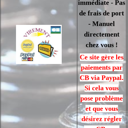
immédiate - Pas
de frais de port
- Manuel
directement
chez vous !
Ce site gère les
paiements par
CB via Paypal.
Si cela vous
pose problème
et que vous
désirez régler