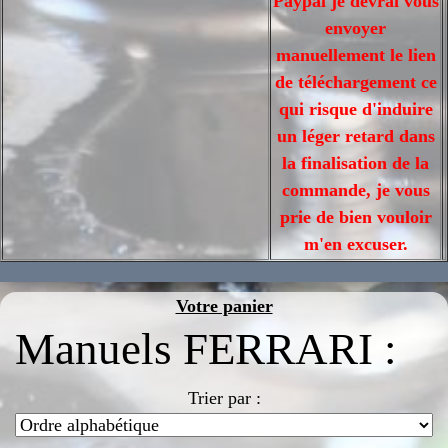
Paypal je devrai vous
envoyer
manuellement le lien
de téléchargement ce
qui risque d'induire
un léger retard dans
la finalisation de la
commande, je vous
prie de bien vouloir
m'en excuser.
Votre panier
Manuels FERRARI :
Trier par :