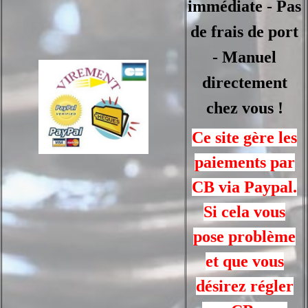
immédiate - Pas
de frais de port
- Manuel
directement
chez vous !
Ce site gère les
paiements par
CB via Paypal.
Si cela vous
pose problème
et que vous
désirez régler