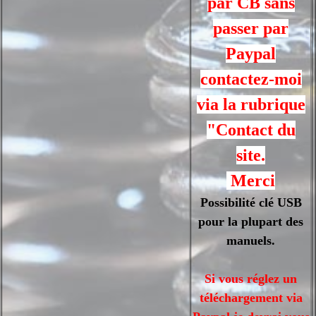
par CB sans
passer par
Paypal
contactez-moi
via la rubrique
"Contact du
site.
Merci
Possibilité clé USB
pour la plupart des
manuels.
Si vous réglez un
téléchargement via