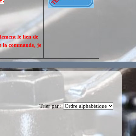
e.
lement le lien de
de la commande, je
Trier par :