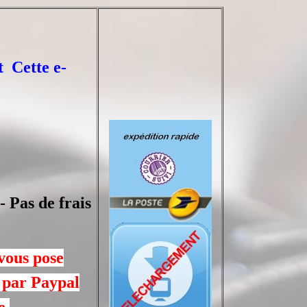
t Cette e-
 Pas de frais
 vous pose
 par Paypal