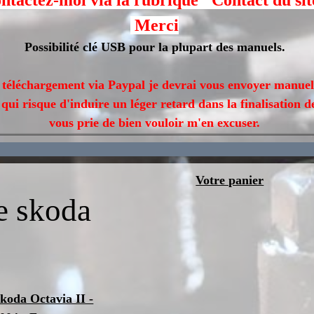
ntactez-moi via la rubrique "Contact du sit
Merci
Possibilité clé USB pour la plupart des manuels.
n téléchargement via Paypal je devrai vous envoyer manuel
qui risque d'induire un léger retard dans la finalisation 
vous prie de bien vouloir m'en excuser.
Votre panier
e skoda
koda Octavia II -